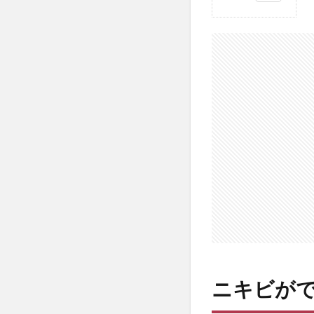
1
ニ
キ
ビ
が
で
き
る
原
因
1.1
ニキ
ビが
でき
る間
接的
ニキビが
な理
由