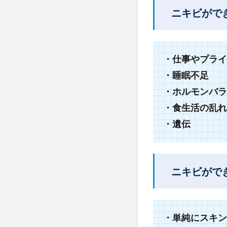
因
ニキビがで
2
ニ
キ
ビ
・仕事やプライ
の
・睡眠不足
た
・ホルモンバラ
め
の
・食生活の乱れ
洗
・遺伝
顔
料
の
選
ニキビがで
び
方
3
・単純にスキン
ニキ