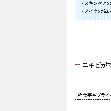
ビに
・スキンケアの
効果
・メイクの洗い
的な
洗顔
フォ
ーム
12
選ま
と
め！
3.1
嫌
ニキビが
なニキ
ビ洗顔
で対策
HMENZ
メンズ
仕事やプライ
洗顔フ
ォーム
敏感肌