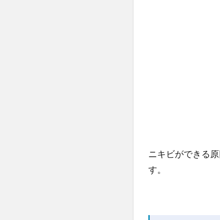
1.2
ニキ
ビが
でき
る直
接的
な理
由
1.3
そも
そも
は皮
ニキビができる原
脂が
毛穴
す。
に詰
まる
こと
が原