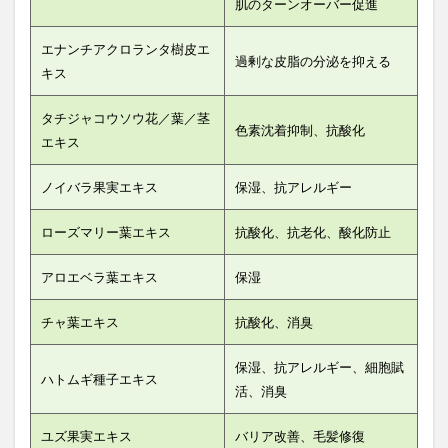
肌のターンオーバー促進
エナンチアクロランタ樹皮エ
過剰な皮脂の分泌を抑える
キス
タチジャコウソウ花／葉／茎
色素沈着抑制、抗酸化
エキス
ノイバラ果実エキス
保湿、抗アレルギー
ローズマリー葉エキス
抗酸化、抗老化、酸化防止
アロエベラ葉エキス
保湿
チャ葉エキス
抗酸化、消臭
保湿、抗アレルギー、細胞賦
ハトムギ種子エキス
活、消臭
ユズ果実エキス
バリア改善、毛髪修復