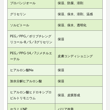
プロパンジオール
保湿、防腐、溶剤
グリセリン
保湿、保水、溶剤、温感
ソルビトール
保湿、保水、透明化
PEG／PPG／ポリブチレング
保湿
リコール-8／5／3グリセリン
PEG／PPG-14／7ジメチルエ
皮膚コンディショニング
ーテル
ヒアルロン酸Na
保湿
加水分解ヒアルロン酸
保湿
ヒアルロン酸ヒドロキシプロ
保湿、皮膜形成
ピルトリモニウム
セラミドNP
バリア改善