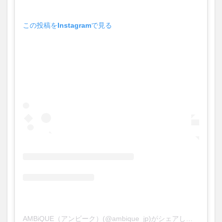
水
レ
この投稿をInstagramで見る
ビ
ュ
ー
AMBiQUE（アンビーク）(@ambique_jp)がシェアした投稿