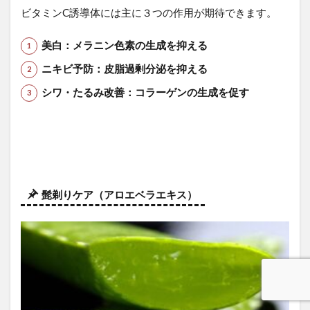
ビタミンC誘導体には主に３つの作用が期待できます。
美白：メラニン色素の生成を抑える
ニキビ予防：皮脂過剰分泌を抑える
シワ・たるみ改善：コラーゲンの生成を促す
髭剃りケア（アロエベラエキス）