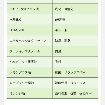
PEG-60水添ヒマシ油
乳化、可溶化
水酸化K
pH調整
EDTA-2Na
キレート
エチルヘキシルグリセリン
防腐、消臭
フェノキシエタノール
防腐
ベルガモット果実油
香料
レモングラス油
抗菌、リラックス作用
ローズマリー葉油
殺菌効果、抗ウイルス
オレンジ油
血行促進、抗菌、保湿作用