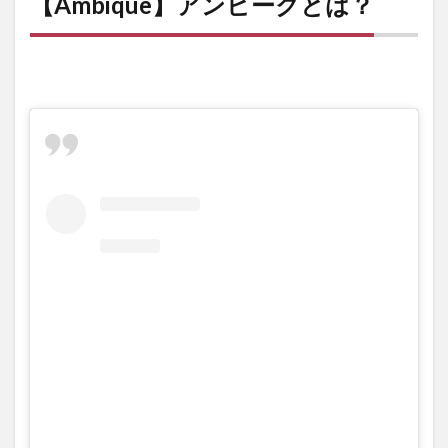
【Ambique】アンビークとは？
ン成
分
2.2
成分
解析
3
オ
ー
ル
イ
ン
ワ
ン
ロ
ー
シ
ョ
ン/
保
湿
化
粧