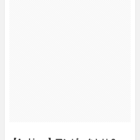
アン
ビー
クの
オー
ルイ
ンワ
ンロ
ーシ
ョ
ン/
保湿
化粧
水と
は？
2.1
保湿
化粧
水/オ
ール
イン
ワン
ロー
ショ