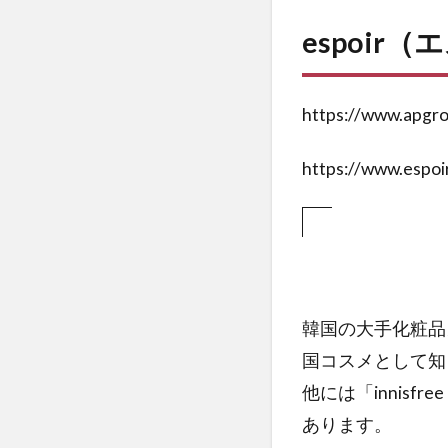
ッシ
espoir
ョン
の特
徴
https://www.apgro
2.1
口コ
https://www.espoi
ミ・
評価
2.2
成分
表
2.3
韓国の大手化粧品
成分
国コスメとして知
解析
他には「innis
3
あります。
espoir