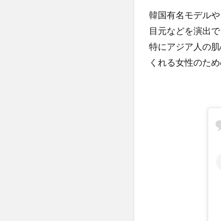
｜プ
ロテ
韓国有名モデルや
ーラ
目元などを演出で
ービ
特にアジア人の肌
ーベ
ルベ
くれる女性のため
ット
カバ
ーク
ッシ
ョン
を使
って
みた
感
想・
レビ
ュー
3.1