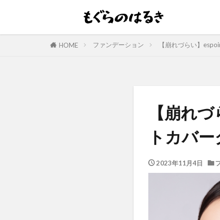
ファンデーション
【崩れづらい】esp
HOME
【崩れづ
トカバー
2023年11月4日