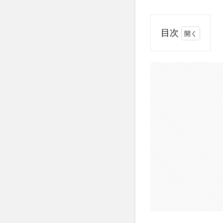
目次
1
espoir（エ
スポア）
とは？
2
espoir
｜プ
ロテ
ーラ
ービ
ーベ
ルベ
ット
カバ
ー ク