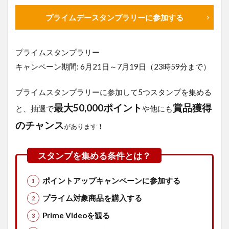
ル
プライムデースタンプラリーに参加する
2.5
【超
おす
プライムスタンプラリー
す
め】
キャンペーン期間: 6月21日～7月19日（23時59分まで）
ビッ
グセ
プライムスタンプラリーに参加して5つスタンプを集める
ール
でビ
最大50,000ポイント
賞品獲得
と、抽選で
や他にも
ュー
ティ
のチャンス
があります！
ーア
イテ
ムを
今こ
そ
ポイントアップキャンペーンに参加する
3
プライム対象商品を購入する
【プ
ライ
Prime Videoを観る
ムデ
ー対