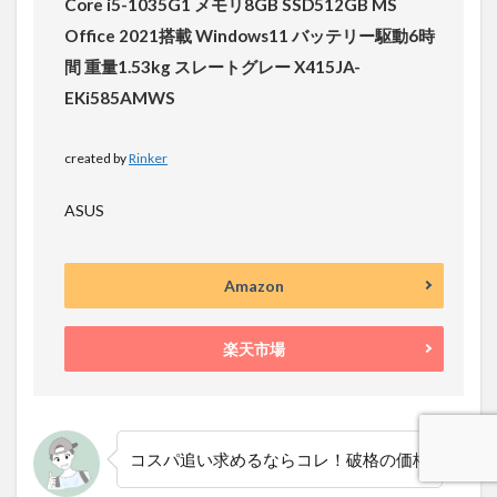
Core i5-1035G1 メモリ8GB SSD512GB MS
Office 2021搭載 Windows11 バッテリー駆動6時
間 重量1.53kg スレートグレー X415JA-
EKi585AMWS
created by
Rinker
ASUS
Amazon
楽天市場
コスパ追い求めるならコレ！破格の価格