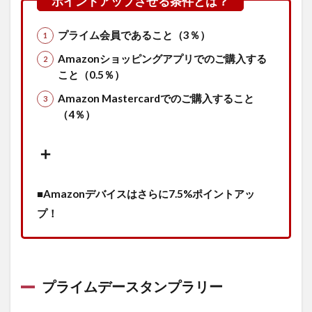
ットスーパ
ー
プライム会員であること（3％）
2.1
【最
Amazonショッピングアプリでのご購入する
大
20％OFF】
こと（0.5％）
Amazonフ
Amazon Mastercardでのご購入すること
レッシュプ
ライムデー
（4％）
2.2
＋
【20％OFF】
ライフ 食品
2.3
■
Amazonデバイスはさらに7.5%ポイントアッ
【10％OFF】
プ！
成城石井ネッ
トスーパー
2.4
数量
限定
プライムデースタンプラリー
招待
セー