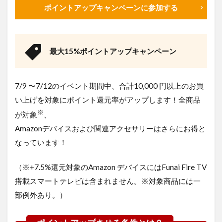
Fire TV
ポイントアップキャンペーンに参加する
Stick
4K
Max(第
3世代)
最大15%ポイントアップキャンペーン
1.2
ルンバ
i7+ アイ
7/9 〜7/12のイベント期間中、合計10,000 円以上のお買
ロボッ
ト
い上げを対象にポイント還元率がアップします！全商品
(iRobot)
※
が対象
、
1.3
Amazonデバイスおよび関連アクセサリーはさらにお得と
AKRacing
なっています！
ゲーミン
グチェア
高耐久
（※+7.5%還元対象のAmazon デバイスにはFunai Fire TV
PUレザ
搭載スマートテレビは含まれません。※対象商品には一
ー
部例外あり。）
2
【最大
20％OFF】
Amazonネ