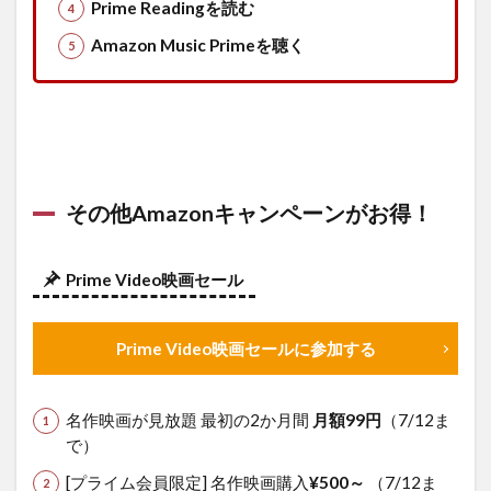
Prime Readingを読む
象商
品】
Amazon Music Primeを聴く
ちょ
っと
見せ
ます
3.1
Apple
2020
その他Amazonキャンペーンがお得！
MacBook
Air ノー
トパソコ
Prime Video映画セール
ン
3.2
ASUS
Prime Video映画セールに参加する
ノート
パソコ
ン
名作映画が見放題 最初の2か月間
月額99円
（7/12ま
X415JA
で）
14イン
チ
[プライム会員限定] 名作映画購入
¥500～
（7/12ま