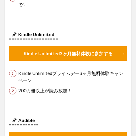
で）
3.3
Apple
AirPods
Pro（第
2世代）
Kindle Unlimited
​​​​​​​ ホワイ
ト
3.4
Kindle Unlimited3ヶ月無料体験に参加する
【Amazon.co.jp
限定】【大容
量】めぐりズム
Kindle Unlimitedプライムデー3ヶ月
無料
体験キャン
蒸気でホットア
イマスク ラベ
ペーン
ンダーの香り
200万冊以上が読み放題！
16枚入
Audible