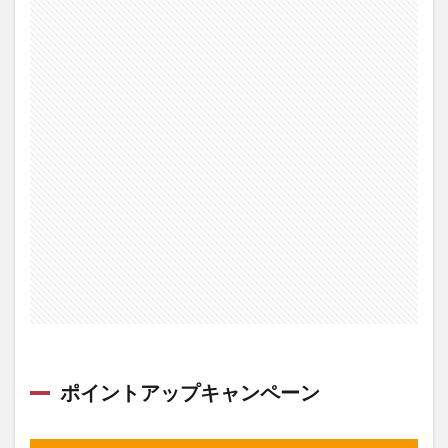
0.2
プラ
イム
デー
スタ
ンプ
ラリ
ー
0.3
その他
Amazon
キャン
ペーン
がお
得！
1
【7/9（日）
～】プライ
ムデー先行
ポイントアップキャンペーン
セール
1.1