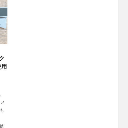
ク
使用
、
 メ
も
踏