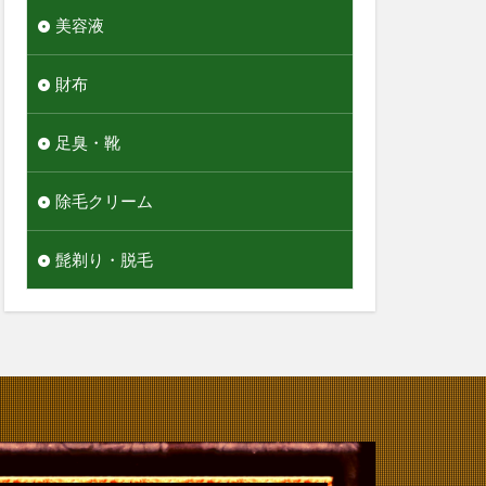
美容液
財布
足臭・靴
除毛クリーム
髭剃り・脱毛