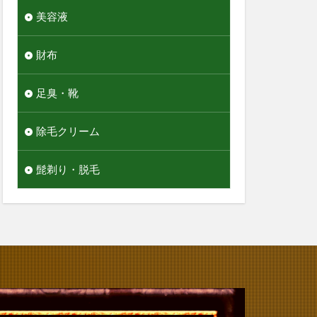
美容液
財布
足臭・靴
除毛クリーム
髭剃り・脱毛