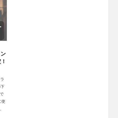
コン
定！
ーラ
の下
で
に使
、