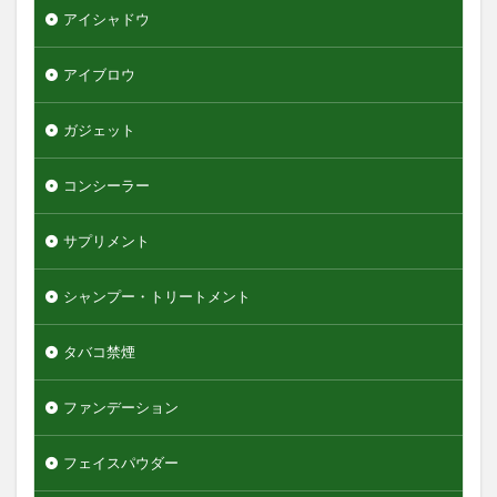
アイシャドウ
エンジェルスキン
オールインワンデュアルクリーム
オイデルミン
アイブロウ
オルナオーガニック
オルビスミスター
ガジェット
オーガニック
オーシャントリコ
オージュア
オーセナム
オールインワン
コンシーラー
オールインワンローション
キュレル
オールインワン化粧品
オールインワン化粧水
サプリメント
オールインワン美容液
オールドスパイス
シャンプー・トリートメント
カウブランド
カミソリ
カラメル
カンナビジオール
キャンバ
＆honey
タバコ禁煙
検索
ファンデーション
フェイスパウダー