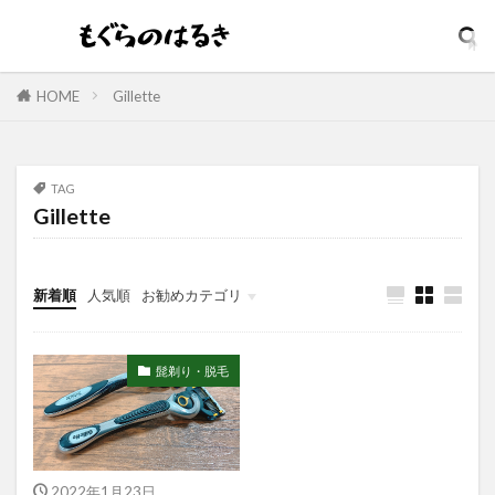
イソップ
イッシ
イニスフリー
イプサ
イヤホン
インテンスリペア
インナードライ
ウィッチズポーチ
ウマ娘
アンビーク
HOME
Gillette
ウルオス
ウーノ
エイト ザ タラソ
エイトザタラソ ユー
エイトフォー
TAG
エクスフォリアント
エスカラット
Gillette
エステサロン
アンプルマスク
アロマディフューザー
エレガンス
新着順
人気順
お勧めカテゴリ
アクネケア美容液
どろあす
どろあわわ
まるでSPA帰りボディソープ
めぐりズム
髭剃り・脱毛
アイシャドウ
アイリスオーヤマ
アクアリングアンプルマスク
アクニドクター
アジャイルコスメティックスプロジェクト
アロマシャワー
アヌア
アフターシェーブ
2022年1月23日