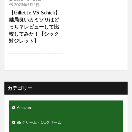
2023年5月4日
アミノ酸
アミノ酸シャンプー
【Gillette-VS-Schick】
アモーレパシフィック
アルティミューン
結局良いカミソリはど
アロエジェル92％
アロエベラ
エヌドット
っち？レビューして比
較してみた！【シック
エレコム
ゲーミングモニター
クレイパック
対ジレット】
ギャランドゥー
クックグリース
クッションファンデーション
クマ隠し
クリニカ
クリフハンガー
クリーム
クリーンスマイル
クレンジングタオル
ギフトセット
クワトロボタニコ
カテゴリー
クールグリース
グライコ6%クリーム
グライコクリーム
Amazon
グリッターリキッドアイシャドウ
グリースワックス
グロスムーブワックス
BBクリーム・CCクリーム
ケアセラ
ギャツビーザデザイナー
キーボード