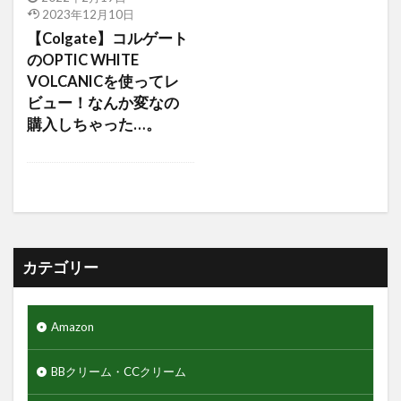
2023年12月10日
アミノ酸
アミノ酸シャンプー
【Colgate】コルゲート
アモーレパシフィック
アルティミューン
のOPTIC WHITE
アロエジェル92％
アロエベラ
エヌドット
VOLCANICを使ってレ
ビュー！なんか変なの
エレコム
ゲーミングモニター
クレイパック
購入しちゃった…。
ギャランドゥー
クックグリース
クッションファンデーション
クマ隠し
クリニカ
クリフハンガー
クリーム
クリーンスマイル
クレンジングタオル
ギフトセット
クワトロボタニコ
カテゴリー
クールグリース
グライコ6%クリーム
グライコクリーム
Amazon
グリッターリキッドアイシャドウ
グリースワックス
グロスムーブワックス
BBクリーム・CCクリーム
ケアセラ
ギャツビーザデザイナー
キーボード