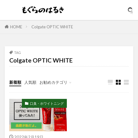
イソップ
イッシ
イニスフリー
イプサ
イヤホン
インテンスリペア
インナードライ
ウィッチズポーチ
ウマ娘
アンビーク
HOME
Colgate OPTIC WHITE
ウルオス
ウーノ
エイト ザ タラソ
エイトザタラソ ユー
エイトフォー
TAG
エクスフォリアント
エスカラット
Colgate OPTIC WHITE
エステサロン
アンプルマスク
アロマディフューザー
エレガンス
新着順
人気順
お勧めカテゴリ
アクネケア美容液
どろあす
どろあわわ
まるでSPA帰りボディソープ
めぐりズム
口臭・ホワイトニング
アイシャドウ
アイリスオーヤマ
アクアリングアンプルマスク
アクニドクター
アジャイルコスメティックスプロジェクト
アロマシャワー
アヌア
アフターシェーブ
2022年2月19日