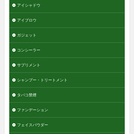
アイシャドウ
エンジェルスキン
オールインワンデュアルクリーム
オイデルミン
アイブロウ
オルナオーガニック
オルビスミスター
ガジェット
オーガニック
オーシャントリコ
オージュア
オーセナム
オールインワン
コンシーラー
オールインワンローション
キュレル
オールインワン化粧品
オールインワン化粧水
サプリメント
オールインワン美容液
オールドスパイス
シャンプー・トリートメント
カウブランド
カミソリ
カラメル
カンナビジオール
キャンバ
＆honey
タバコ禁煙
検索
ファンデーション
フェイスパウダー