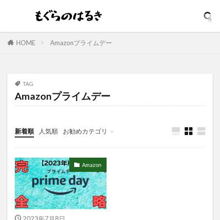
イソップ
イッシ
イニスフリー
イプサ
イヤホン
インテンスリペア
インナードライ
ウィッチズポーチ
ウマ娘
アンビーク
HOME
Amazonプライムデー
ウルオス
ウーノ
エイト ザ タラソ
エイトザタラソ ユー
エイトフォー
TAG
エクスフォリアント
エスカラット
Amazonプライムデー
エステサロン
アンプルマスク
アロマディフューザー
エレガンス
新着順
人気順
お勧めカテゴリ
アクネケア美容液
どろあす
どろあわわ
まるでSPA帰りボディソープ
めぐりズム
Amazon
アイシャドウ
アイリスオーヤマ
アクアリングアンプルマスク
アクニドクター
アジャイルコスメティックスプロジェクト
アロマシャワー
アヌア
アフターシェーブ
2023年7月8日