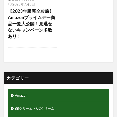
2023年7月8日
アミノ酸
アミノ酸シャンプー
【2023年版完全攻略】
アモーレパシフィック
アルティミューン
Amazonプライムデー商
アロエジェル92％
アロエベラ
エヌドット
品一覧大公開！見逃せ
ないキャンペーン多数
エレコム
ゲーミングモニター
クレイパック
あり！
ギャランドゥー
クックグリース
クッションファンデーション
クマ隠し
クリニカ
クリフハンガー
クリーム
クリーンスマイル
クレンジングタオル
ギフトセット
クワトロボタニコ
カテゴリー
クールグリース
グライコ6%クリーム
グライコクリーム
Amazon
グリッターリキッドアイシャドウ
グリースワックス
グロスムーブワックス
BBクリーム・CCクリーム
ケアセラ
ギャツビーザデザイナー
キーボード