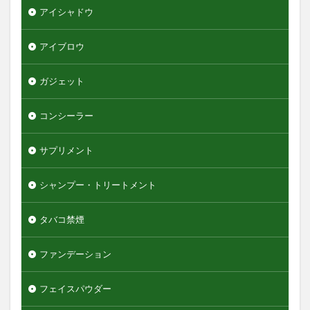
アイシャドウ
エンジェルスキン
オールインワンデュアルクリーム
オイデルミン
アイブロウ
オルナオーガニック
オルビスミスター
ガジェット
オーガニック
オーシャントリコ
オージュア
オーセナム
オールインワン
コンシーラー
オールインワンローション
キュレル
オールインワン化粧品
オールインワン化粧水
サプリメント
オールインワン美容液
オールドスパイス
シャンプー・トリートメント
カウブランド
カミソリ
カラメル
カンナビジオール
キャンバ
＆honey
タバコ禁煙
検索
ファンデーション
フェイスパウダー