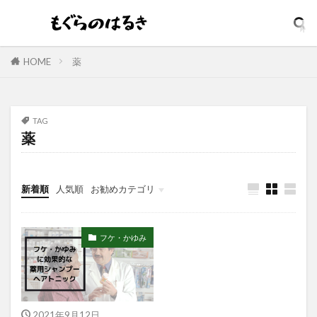
ダイアン
ダイソン
ダメリーノ
ダメージリペア
ダンディハウス
コスパ最強
コジット
そばかす
ウォータープルーフ
HOME
薬
イソップ
イッシ
イニスフリー
イプサ
イヤホン
インテンスリペア
インナードライ
TAG
ウィッチズポーチ
ウマ娘
アンビーク
薬
ウルオス
ウーノ
エイト ザ タラソ
エイトザタラソ ユー
エイトフォー
新着順
人気順
お勧めカテゴリ
エクスフォリアント
エスカラット
エステサロン
アンプルマスク
フケ・かゆみ
アロマディフューザー
エレガンス
アクネケア美容液
どろあす
どろあわわ
まるでSPA帰りボディソープ
めぐりズム
アイシャドウ
アイリスオーヤマ
2021年9月12日