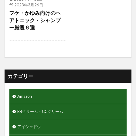
2023年3月26日
アクアリングアンプルマスク
アクニドクター
フケ・かゆみ向けのヘ
アジャイルコスメティックスプロジェクト
アトニック・シャンプ
アロマシャワー
アヌア
アフターシェーブ
ー厳選６選
アミノ酸
アミノ酸シャンプー
アモーレパシフィック
アルティミューン
アロエジェル92％
アロエベラ
エヌドット
エレコム
ゲーミングモニター
クレイパック
ギャランドゥー
クックグリース
カテゴリー
クッションファンデーション
クマ隠し
クリニカ
クリフハンガー
クリーム
Amazon
クリーンスマイル
クレンジングタオル
BBクリーム・CCクリーム
ギフトセット
クワトロボタニコ
クールグリース
グライコ6%クリーム
アイシャドウ
グライコクリーム