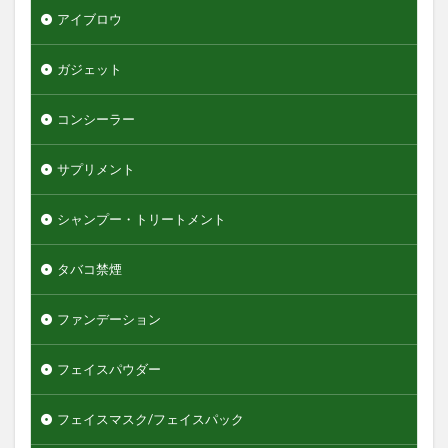
アイブロウ
グリッターリキッドアイシャドウ
グリースワックス
グロスムーブワックス
ガジェット
ケアセラ
ギャツビーザデザイナー
キーボード
エンジェルスキン
コンシーラー
オールインワンデュアルクリーム
オイデルミン
サプリメント
オルナオーガニック
オルビスミスター
オーガニック
オーシャントリコ
オージュア
シャンプー・トリートメント
オーセナム
オールインワン
タバコ禁煙
オールインワンローション
キュレル
オールインワン化粧品
オールインワン化粧水
ファンデーション
オールインワン美容液
オールドスパイス
フェイスパウダー
カウブランド
カミソリ
カラメル
カンナビジオール
キャンバ
＆honey
フェイスマスク/フェイスパック