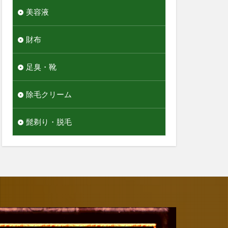
美容液
財布
足臭・靴
除毛クリーム
髭剃り・脱毛