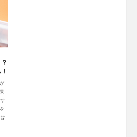
目？
ち！
が
果
です
を
者は