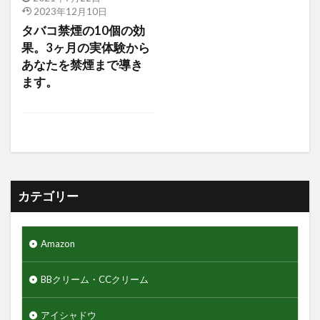
アジャイルコスメティックスプロジェクト
2023年12月10日
アロマシャワー
アヌア
アフターシェーブ
タバコ禁煙の10個の効
果。3ヶ月の実体験から
アミノ酸
アミノ酸シャンプー
あなたを禁煙まで導き
アモーレパシフィック
アルティミューン
ます。
アロエジェル92％
アロエベラ
エヌドット
エレコム
ゲーミングモニター
クレイパック
ギャランドゥー
クックグリース
クッションファンデーション
クマ隠し
クリニカ
クリフハンガー
クリーム
カテゴリー
クリーンスマイル
クレンジングタオル
ギフトセット
クワトロボタニコ
Amazon
クールグリース
グライコ6%クリーム
グライコクリーム
BBクリーム・CCクリーム
グリッターリキッドアイシャドウ
アイシャドウ