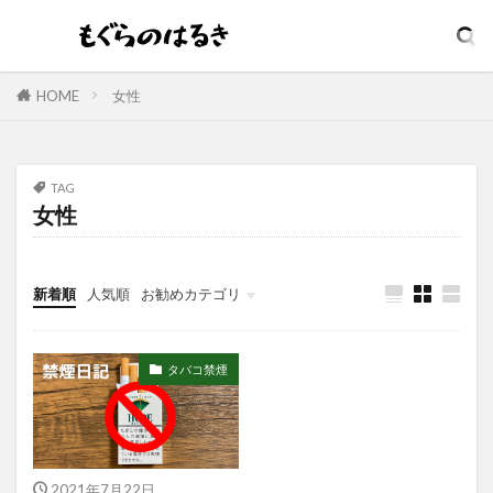
ダメージリペア
ダンディハウス
コスパ最強
コジット
そばかす
ウォータープルーフ
イソップ
イッシ
イニスフリー
イプサ
HOME
女性
イヤホン
インテンスリペア
インナードライ
ウィッチズポーチ
ウマ娘
アンビーク
ウルオス
ウーノ
エイト ザ タラソ
TAG
女性
エイトザタラソ ユー
エイトフォー
エクスフォリアント
エスカラット
エステサロン
アンプルマスク
新着順
人気順
お勧めカテゴリ
アロマディフューザー
エレガンス
アクネケア美容液
どろあす
どろあわわ
タバコ禁煙
まるでSPA帰りボディソープ
めぐりズム
アイシャドウ
アイリスオーヤマ
アクアリングアンプルマスク
アクニドクター
2021年7月22日