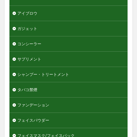
グリースワックス
グロスムーブワックス
ケアセラ
ギャツビーザデザイナー
キーボード
アイブロウ
エンジェルスキン
ガジェット
オールインワンデュアルクリーム
オイデルミン
オルナオーガニック
オルビスミスター
コンシーラー
オーガニック
オーシャントリコ
オージュア
サプリメント
オーセナム
オールインワン
オールインワンローション
キュレル
シャンプー・トリートメント
オールインワン化粧品
オールインワン化粧水
タバコ禁煙
オールインワン美容液
オールドスパイス
カウブランド
カミソリ
カラメル
ファンデーション
カンナビジオール
キャンバ
＆honey
フェイスパウダー
検索
フェイスマスク/フェイスパック