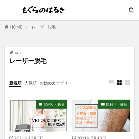
ダメージリペア
ダンディハウス
コスパ最強
コジット
そばかす
ウォータープルーフ
イソップ
イッシ
イニスフリー
イプサ
HOME
レーザー脱毛
イヤホン
インテンスリペア
インナードライ
ウィッチズポーチ
ウマ娘
アンビーク
ウルオス
ウーノ
エイト ザ タラソ
TAG
レーザー脱毛
エイトザタラソ ユー
エイトフォー
エクスフォリアント
エスカラット
エステサロン
アンプルマスク
新着順
人気順
お勧めカテゴリ
アロマディフューザー
エレガンス
アクネケア美容液
どろあす
どろあわわ
髭剃り・脱毛
髭剃り・脱毛
まるでSPA帰りボディソープ
めぐりズム
アイシャドウ
アイリスオーヤマ
アクアリングアンプルマスク
アクニドクター
2021年12月3日
2021年7月18日