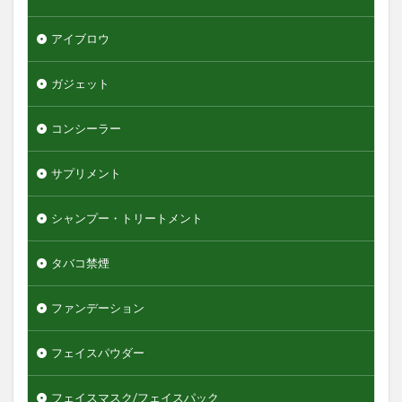
グリースワックス
グロスムーブワックス
ケアセラ
ギャツビーザデザイナー
キーボード
アイブロウ
エンジェルスキン
ガジェット
オールインワンデュアルクリーム
オイデルミン
オルナオーガニック
オルビスミスター
コンシーラー
オーガニック
オーシャントリコ
オージュア
サプリメント
オーセナム
オールインワン
オールインワンローション
キュレル
シャンプー・トリートメント
オールインワン化粧品
オールインワン化粧水
タバコ禁煙
オールインワン美容液
オールドスパイス
カウブランド
カミソリ
カラメル
ファンデーション
カンナビジオール
キャンバ
＆honey
フェイスパウダー
検索
フェイスマスク/フェイスパック