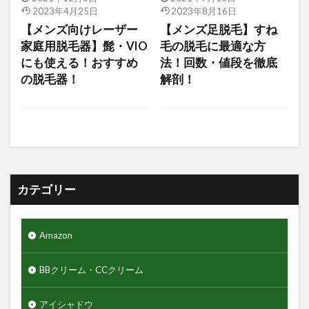
アジャイルコスメティックスプロジェクト
2023年4月25日
2023年8月16日
アロマシャワー
アヌア
アフターシェーブ
【メンズ向けレーザー
【メンズ足脱毛】すね
家庭用脱毛器】髭・VIO
毛の脱毛に最適な方
アミノ酸
アミノ酸シャンプー
にも使える！おすすめ
法！回数・値段を徹底
アモーレパシフィック
アルティミューン
の脱毛器！
解剖！
アロエジェル92％
アロエベラ
エヌドット
エレコム
ゲーミングモニター
クレイパック
ギャランドゥー
クックグリース
クッションファンデーション
クマ隠し
クリニカ
クリフハンガー
クリーム
カテゴリー
クリーンスマイル
クレンジングタオル
ギフトセット
クワトロボタニコ
Amazon
クールグリース
グライコ6%クリーム
グライコクリーム
BBクリーム・CCクリーム
グリッターリキッドアイシャドウ
アイシャドウ