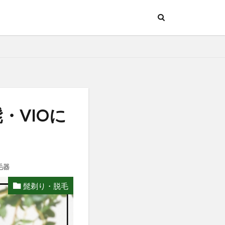
・VIOに
毛器
髭剃り・脱毛