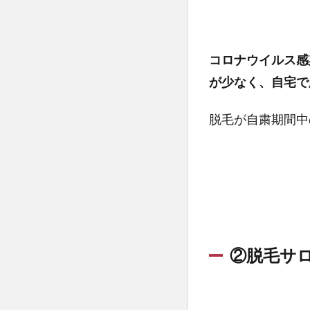
用脱
毛器
VS 脱
コロナウイルス感
毛サ
ロ
が少なく、自宅で
ン・
クリ
脱毛が自粛期間中
ニッ
ク
3
おす
すめ
の家
庭用
脱毛
②脱毛サ
器！
3.1
【お