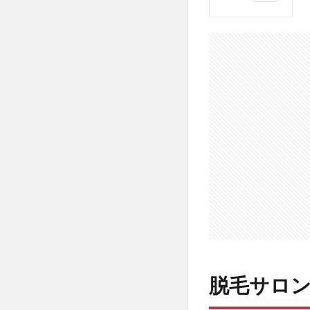
1
脱毛
サロ
ンで
はな
く、
なぜ
家庭
用脱
毛器
なの
か？
1.1
①外
出す
る必
脱毛サロ
要が
ない