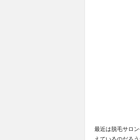
1.2
②脱
毛サ
ロン
は敷
居が
高い
1.3
③除
毛ク
リー
ムだ
と何
度も
しな
けれ
ばな
最近は脱毛サロン
らな
えているのだろう