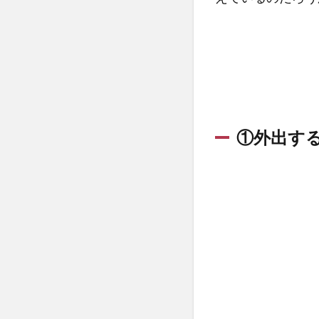
い
2
メン
ズに
家庭
用脱
毛器
は効
①外出す
果あ
る？
2.1
光脱
毛と
レー
ザー
脱毛
2.2
家庭