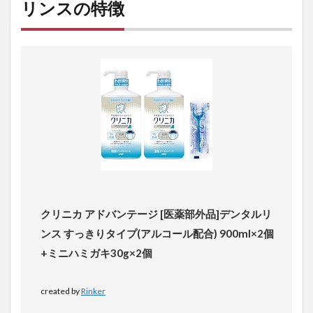
リンスの特徴
使っ
てみ
た感
想・
レビ
ュー
3.1
クリ
ニカ
アド
バン
テー
ジ デ
ンタ
ルリ
クリニカ アドバンテージ [医薬部外品]デンタルリ
ンス
の使
ンス すっきりタイプ(アルコール配合) 900ml×2個
い方
+ミニハミガキ30g×2個
3.2
プッ
created by
Rinker
シュ
タイ