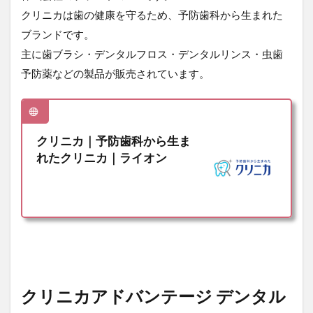
バン
クリニカは歯の健康を守るため、予防歯科から生まれた
テー
ジ デ
ブランドです。
ンタ
主に歯ブラシ・デンタルフロス・デンタルリンス・虫歯
ルリ
ンス
予防薬などの製品が販売されています。
の成
分表
2.3
成分
クリニカ｜予防歯科から生ま
解析
れたクリニカ｜ライオン
3
クリ
ニカ
アド
バン
テー
ジ
デン
タル
クリニカアドバンテージ デンタル
リン
スを