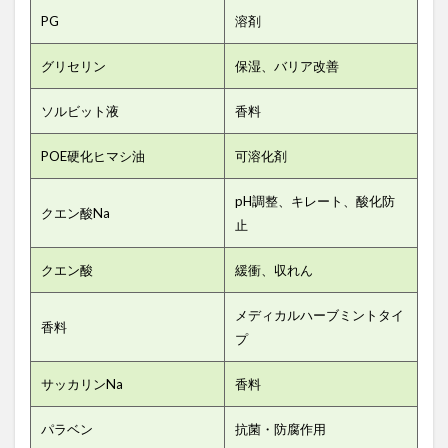
PG
溶剤
グリセリン
保湿、バリア改善
ソルビット液
香料
POE硬化ヒマシ油
可溶化剤
pH調整、キレート、酸化防
クエン酸Na
止
クエン酸
緩衝、収れん
メディカルハーブミントタイ
香料
プ
サッカリンNa
香料
パラベン
抗菌・防腐作用