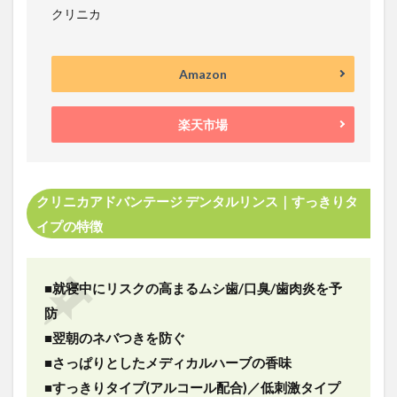
プの
クリニカ
デン
タル
リン
Amazon
スは
使い
やす
楽天市場
い？
3.3
夜に
デン
クリニカアドバンテージ デンタルリンス｜すっきりタ
タル
イプの特徴
リン
スを
使う
こと
■就寝中にリスクの高まるムシ歯/口臭/歯肉炎を予
は効
防
果的
■翌朝のネバつきを防ぐ
3.4
香り
■さっぱりとしたメディカルハーブの香味
（メ
■すっきりタイプ(アルコール配合)／低刺激タイプ
ディ