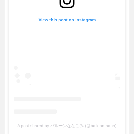
ト
3.5.2
デメリ
View this post on Instagram
ット
3.6
どこ
で購
入で
き
る？
3.7
レビ
ュー
総評
A post shared by バルーンななこみ (@balloon.nana)