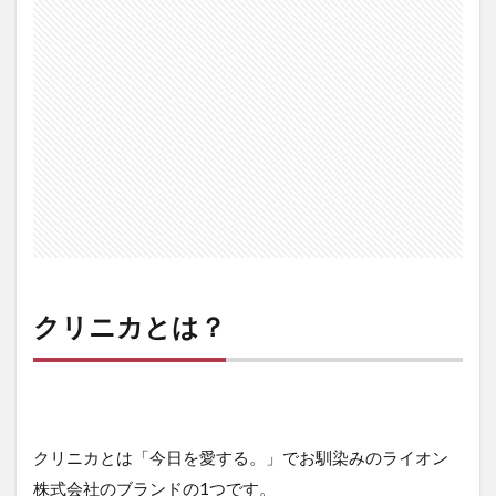
ン
テ
ー
ジ
デ
ン
タ
ル
リ
ン
ス
の
特
徴
2.1
クリニカとは？
口コ
ミ・
評価
2.2
クリ
クリニカとは「今日を愛する。」でお馴染みのライオン
ニカ
アド
株式会社のブランドの1つです。