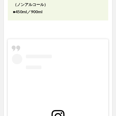
（ノンアルコール）
カル
ハー
■450ml／900ml
ブミ
ント
タイ
プ）
につ
いて
3.5
アル
コー
ル配
合の
メリ
ッ
ト・
デメ
リッ
ト
3.5.1
メリッ