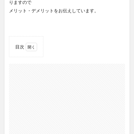
りますので
メリット・デメリットをお伝えしています。
目次
1
クリ
ニカ
と
は？
2
ク
リ
ニ
カ
ア
ド
バ