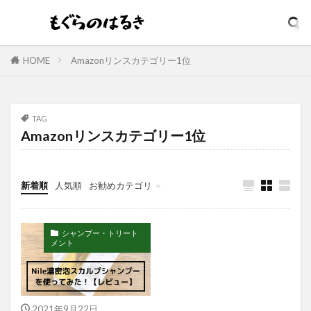
グリッターリキッドアイシャドウ
グリースワックス
グロスムーブワックス
ケアセラ
ギャツビーザデザイナー
キーボード
HOME
Amazonリンスカテゴリー1位
エンジェルスキン
オールインワンデュアルクリーム
オイデルミン
TAG
オルナオーガニック
オルビスミスター
Amazonリンスカテゴリー1位
オーガニック
オーシャントリコ
オージュア
オーセナム
オールインワン
新着順
人気順
お勧めカテゴリ
オールインワンローション
キュレル
オールインワン化粧品
オールインワン化粧水
オールインワン美容液
オールドスパイス
シャンプー・トリート
メント
カウブランド
カミソリ
カラメル
カンナビジオール
キャンバ
＆honey
2021年9月22日