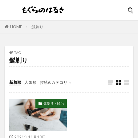
ダイアン
ダイソン
ダメリーノ
ダメージリペア
ダンディハウス
コスパ最強
コジット
そばかす
ウォータープルーフ
HOME
髭剃り
イソップ
イッシ
イニスフリー
イプサ
イヤホン
インテンスリペア
インナードライ
TAG
ウィッチズポーチ
ウマ娘
アンビーク
髭剃り
ウルオス
ウーノ
エイト ザ タラソ
エイトザタラソ ユー
エイトフォー
新着順
人気順
お勧めカテゴリ
エクスフォリアント
エスカラット
エステサロン
アンプルマスク
髭剃り・脱毛
アロマディフューザー
エレガンス
アクネケア美容液
どろあす
どろあわわ
まるでSPA帰りボディソープ
めぐりズム
アイシャドウ
アイリスオーヤマ
2021年11月10日