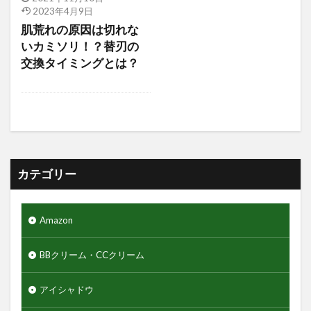
2023年4月9日
アクアリングアンプルマスク
アクニドクター
肌荒れの原因は切れな
アジャイルコスメティックスプロジェクト
いカミソリ！？替刃の
アロマシャワー
アヌア
アフターシェーブ
交換タイミングとは？
アミノ酸
アミノ酸シャンプー
アモーレパシフィック
アルティミューン
アロエジェル92％
アロエベラ
エヌドット
エレコム
ゲーミングモニター
クレイパック
ギャランドゥー
クックグリース
カテゴリー
クッションファンデーション
クマ隠し
クリニカ
クリフハンガー
クリーム
Amazon
クリーンスマイル
クレンジングタオル
BBクリーム・CCクリーム
ギフトセット
クワトロボタニコ
クールグリース
グライコ6%クリーム
アイシャドウ
グライコクリーム