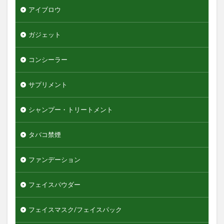
アイブロウ
グリッターリキッドアイシャドウ
グリースワックス
グロスムーブワックス
ガジェット
ケアセラ
ギャツビーザデザイナー
キーボード
エンジェルスキン
コンシーラー
オールインワンデュアルクリーム
オイデルミン
サプリメント
オルナオーガニック
オルビスミスター
オーガニック
オーシャントリコ
オージュア
シャンプー・トリートメント
オーセナム
オールインワン
タバコ禁煙
オールインワンローション
キュレル
オールインワン化粧品
オールインワン化粧水
ファンデーション
オールインワン美容液
オールドスパイス
フェイスパウダー
カウブランド
カミソリ
カラメル
カンナビジオール
キャンバ
＆honey
フェイスマスク/フェイスパック