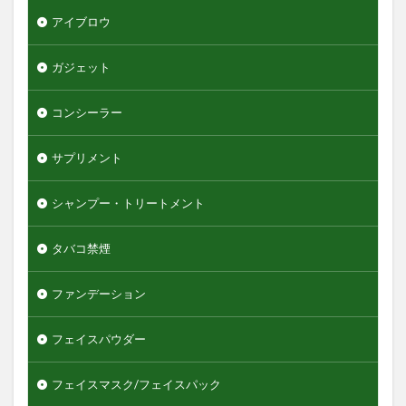
グリッターリキッドアイシャドウ
アイブロウ
グリースワックス
グロスムーブワックス
ガジェット
ケアセラ
ギャツビーザデザイナー
キーボード
エンジェルスキン
コンシーラー
オールインワンデュアルクリーム
オイデルミン
オルナオーガニック
オルビスミスター
サプリメント
オーガニック
オーシャントリコ
オージュア
シャンプー・トリートメント
オーセナム
オールインワン
オールインワンローション
キュレル
タバコ禁煙
オールインワン化粧品
オールインワン化粧水
ファンデーション
オールインワン美容液
オールドスパイス
カウブランド
カミソリ
カラメル
フェイスパウダー
カンナビジオール
キャンバ
＆honey
フェイスマスク/フェイスパック