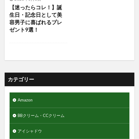
アクアリングアンプルマスク
アクニドクター
【迷ったらコレ！】誕
アジャイルコスメティックスプロジェクト
生日・記念日として美
容男子に喜ばれるプレ
アロマシャワー
アヌア
アフターシェーブ
ゼント9選！
アミノ酸
アミノ酸シャンプー
アモーレパシフィック
アルティミューン
アロエジェル92％
アロエベラ
エヌドット
エレコム
ゲーミングモニター
クレイパック
ギャランドゥー
クックグリース
カテゴリー
クッションファンデーション
クマ隠し
クリニカ
クリフハンガー
クリーム
Amazon
クリーンスマイル
クレンジングタオル
ギフトセット
クワトロボタニコ
BBクリーム・CCクリーム
クールグリース
グライコ6%クリーム
アイシャドウ
グライコクリーム