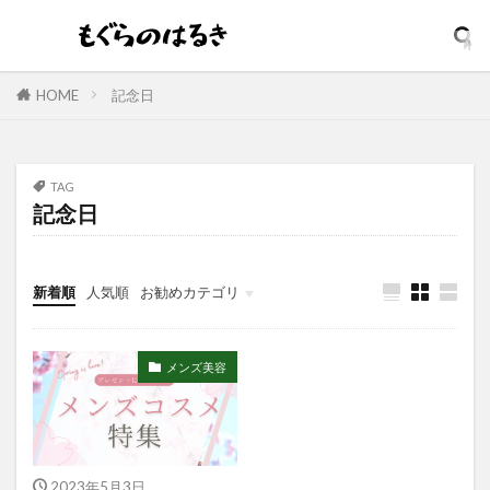
ダイアン
ダイソン
ダメリーノ
ダメージリペア
ダンディハウス
コスパ最強
コジット
そばかす
ウォータープルーフ
HOME
記念日
イソップ
イッシ
イニスフリー
イプサ
イヤホン
インテンスリペア
インナードライ
TAG
ウィッチズポーチ
ウマ娘
アンビーク
記念日
ウルオス
ウーノ
エイト ザ タラソ
エイトザタラソ ユー
エイトフォー
新着順
人気順
お勧めカテゴリ
エクスフォリアント
エスカラット
エステサロン
アンプルマスク
アロマディフューザー
エレガンス
メンズ美容
アクネケア美容液
どろあす
どろあわわ
まるでSPA帰りボディソープ
めぐりズム
アイシャドウ
アイリスオーヤマ
2023年5月3日