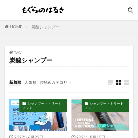
イヤホン
インテンスリペア
インナードライ
ウィッチズポーチ
ウマ娘
アンビーク
ウルオス
ウーノ
エイト ザ タラソ
HOME
炭酸シャンプー
エイトザタラソ ユー
エイトフォー
エクスフォリアント
エスカラット
エステサロン
アンプルマスク
TAG
炭酸シャンプー
アロマディフューザー
エレガンス
アクネケア美容液
どろあす
どろあわわ
まるでSPA帰りボディソープ
めぐりズム
新着順
人気順
お勧めカテゴリ
アイシャドウ
アイリスオーヤマ
アクアリングアンプルマスク
アクニドクター
シャンプー・トリート
シャンプー・トリート
メント
メント
アジャイルコスメティックスプロジェクト
アロマシャワー
アヌア
アフターシェーブ
アミノ酸
アミノ酸シャンプー
2022年6月22日
2021年8月15日