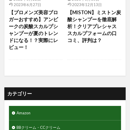
アモーレパシフィック
アルティミューン
2023年6月27日
2023年12月13日
アロエジェル92％
アロエベラ
エヌドット
【プロメンズ美容ブロ
【MISTON】ミストン炭
ガーおすすめ】アンビ
酸シャンプーを徹底解
エレコム
ゲーミングモニター
クレイパック
ークの炭酸スカルプシ
析！クリアプレシャス
ギャランドゥー
クックグリース
ャンプーが夏のトレン
スカルプフォームの口
クッションファンデーション
クマ隠し
ドになる！？実際にレ
コミ、評判は？
ビュー！
クリニカ
クリフハンガー
クリーム
クリーンスマイル
クレンジングタオル
ギフトセット
クワトロボタニコ
クールグリース
グライコ6%クリーム
グライコクリーム
カテゴリー
グリッターリキッドアイシャドウ
グリースワックス
グロスムーブワックス
Amazon
ケアセラ
ギャツビーザデザイナー
キーボード
エンジェルスキン
BBクリーム・CCクリーム