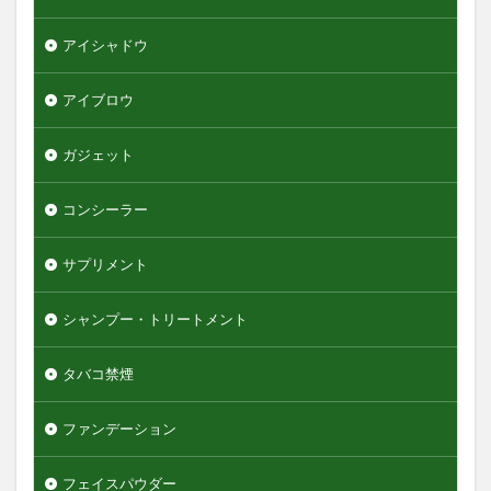
オールインワンデュアルクリーム
オイデルミン
オルナオーガニック
オルビスミスター
アイシャドウ
オーガニック
オーシャントリコ
オージュア
アイブロウ
オーセナム
オールインワン
オールインワンローション
キュレル
ガジェット
オールインワン化粧品
オールインワン化粧水
コンシーラー
オールインワン美容液
オールドスパイス
カウブランド
カミソリ
カラメル
サプリメント
カンナビジオール
キャンバ
＆honey
シャンプー・トリートメント
検索
タバコ禁煙
ファンデーション
フェイスパウダー