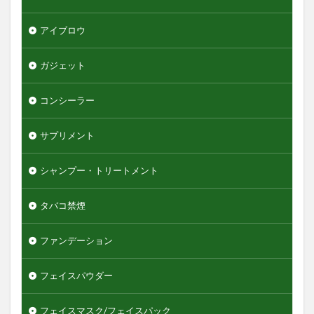
グリースワックス
グロスムーブワックス
ケアセラ
ギャツビーザデザイナー
キーボード
アイブロウ
エンジェルスキン
ガジェット
オールインワンデュアルクリーム
オイデルミン
オルナオーガニック
オルビスミスター
コンシーラー
オーガニック
オーシャントリコ
オージュア
サプリメント
オーセナム
オールインワン
オールインワンローション
キュレル
シャンプー・トリートメント
オールインワン化粧品
オールインワン化粧水
タバコ禁煙
オールインワン美容液
オールドスパイス
カウブランド
カミソリ
カラメル
ファンデーション
カンナビジオール
キャンバ
＆honey
フェイスパウダー
検索
フェイスマスク/フェイスパック