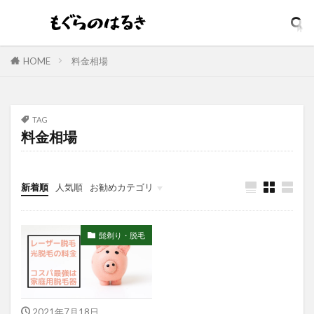
ダメージリペア
ダンディハウス
コスパ最強
コジット
そばかす
ウォータープルーフ
イソップ
イッシ
イニスフリー
イプサ
HOME
料金相場
イヤホン
インテンスリペア
インナードライ
ウィッチズポーチ
ウマ娘
アンビーク
ウルオス
ウーノ
エイト ザ タラソ
TAG
料金相場
エイトザタラソ ユー
エイトフォー
エクスフォリアント
エスカラット
エステサロン
アンプルマスク
新着順
人気順
お勧めカテゴリ
アロマディフューザー
エレガンス
アクネケア美容液
どろあす
どろあわわ
髭剃り・脱毛
まるでSPA帰りボディソープ
めぐりズム
アイシャドウ
アイリスオーヤマ
アクアリングアンプルマスク
アクニドクター
2021年7月18日