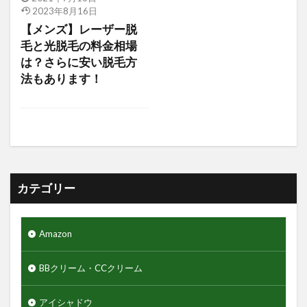
アジャイルコスメティックスプロジェクト
2023年8月16日
アロマシャワー
アヌア
アフターシェーブ
【メンズ】レーザー脱
毛と光脱毛の料金相場
アミノ酸
アミノ酸シャンプー
は？さらに安い脱毛方
アモーレパシフィック
アルティミューン
法もあります！
アロエジェル92％
アロエベラ
エヌドット
エレコム
ゲーミングモニター
クレイパック
ギャランドゥー
クックグリース
クッションファンデーション
クマ隠し
クリニカ
クリフハンガー
クリーム
カテゴリー
クリーンスマイル
クレンジングタオル
ギフトセット
クワトロボタニコ
Amazon
クールグリース
グライコ6%クリーム
グライコクリーム
BBクリーム・CCクリーム
グリッターリキッドアイシャドウ
アイシャドウ