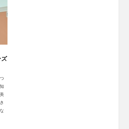
ンズ
つ
知
美
き
な