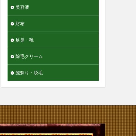
美容液
財布
足臭・靴
除毛クリーム
髭剃り・脱毛