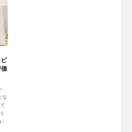
レビ
評価
ン
とな
ぎて
う
い