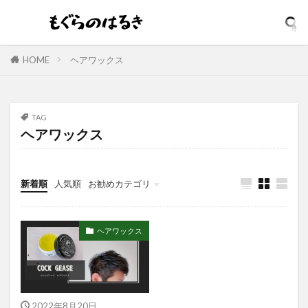
イソップ
イッシ
イニスフリー
イプサ
イヤホン
インテンスリペア
インナードライ
ウィッチズポーチ
ウマ娘
アンビーク
HOME
ヘアワックス
ウルオス
ウーノ
エイト ザ タラソ
エイトザタラソ ユー
エイトフォー
TAG
エクスフォリアント
エスカラット
ヘアワックス
エステサロン
アンプルマスク
アロマディフューザー
エレガンス
新着順
人気順
お勧めカテゴリ
アクネケア美容液
どろあす
どろあわわ
まるでSPA帰りボディソープ
めぐりズム
ヘアワックス
アイシャドウ
アイリスオーヤマ
アクアリングアンプルマスク
アクニドクター
アジャイルコスメティックスプロジェクト
アロマシャワー
アヌア
アフターシェーブ
2022年8月20日