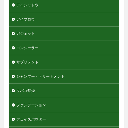
アイシャドウ
エンジェルスキン
オールインワンデュアルクリーム
オイデルミン
アイブロウ
オルナオーガニック
オルビスミスター
ガジェット
オーガニック
オーシャントリコ
オージュア
オーセナム
オールインワン
コンシーラー
オールインワンローション
キュレル
オールインワン化粧品
オールインワン化粧水
サプリメント
オールインワン美容液
オールドスパイス
シャンプー・トリートメント
カウブランド
カミソリ
カラメル
カンナビジオール
キャンバ
＆honey
タバコ禁煙
検索
ファンデーション
フェイスパウダー