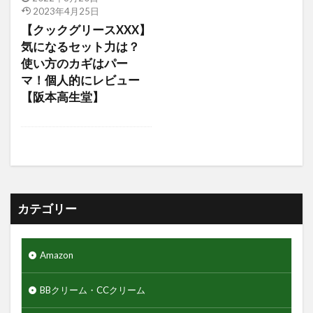
2023年4月25日
アミノ酸
アミノ酸シャンプー
【クックグリースXXX】
アモーレパシフィック
アルティミューン
気になるセット力は？
アロエジェル92％
アロエベラ
エヌドット
使い方のカギはパー
マ！個人的にレビュー
エレコム
ゲーミングモニター
クレイパック
【阪本高生堂】
ギャランドゥー
クックグリース
クッションファンデーション
クマ隠し
クリニカ
クリフハンガー
クリーム
クリーンスマイル
クレンジングタオル
ギフトセット
クワトロボタニコ
カテゴリー
クールグリース
グライコ6%クリーム
グライコクリーム
Amazon
グリッターリキッドアイシャドウ
グリースワックス
グロスムーブワックス
BBクリーム・CCクリーム
ケアセラ
ギャツビーザデザイナー
キーボード