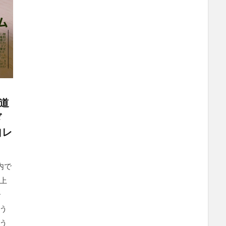
海道
ぎ
自レ
内で
り上
ー
う
う