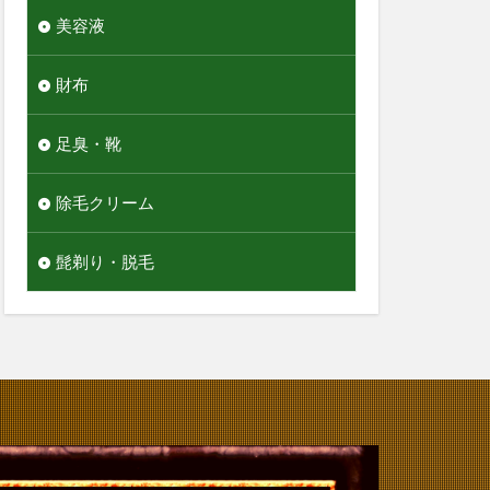
美容液
財布
足臭・靴
除毛クリーム
髭剃り・脱毛