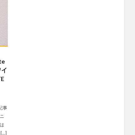
e
ワイ
E
記事
ニ
は
…]