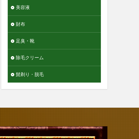
美容液
財布
足臭・靴
除毛クリーム
髭剃り・脱毛