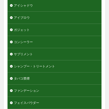
エンジェルスキン
アイシャドウ
オールインワンデュアルクリーム
オイデルミン
アイブロウ
オルナオーガニック
オルビスミスター
オーガニック
オーシャントリコ
オージュア
ガジェット
オーセナム
オールインワン
コンシーラー
オールインワンローション
キュレル
オールインワン化粧品
オールインワン化粧水
サプリメント
オールインワン美容液
オールドスパイス
カウブランド
カミソリ
カラメル
シャンプー・トリートメント
カンナビジオール
キャンバ
＆honey
タバコ禁煙
検索
ファンデーション
フェイスパウダー