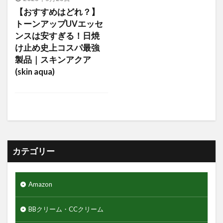
アミノ酸
アミノ酸シャンプー
【おすすめはどれ？】
アモーレパシフィック
アルティミューン
トーンアップUVエッセ
ンスは安すぎる！日焼
アロエジェル92％
アロエベラ
エヌドット
け止め史上コスパ最強
エレコム
ゲーミングモニター
クレイパック
製品｜スキンアクア
ギャランドゥー
クックグリース
(skin aqua)
クッションファンデーション
クマ隠し
クリニカ
クリフハンガー
クリーム
クリーンスマイル
クレンジングタオル
ギフトセット
クワトロボタニコ
クールグリース
グライコ6%クリーム
カテゴリー
グライコクリーム
グリッターリキッドアイシャドウ
Amazon
グリースワックス
グロスムーブワックス
BBクリーム・CCクリーム
ケアセラ
ギャツビーザデザイナー
キーボード