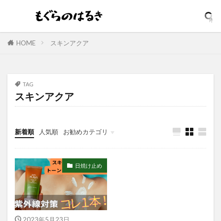
イソップ
イッシ
イニスフリー
イプサ
イヤホン
インテンスリペア
インナードライ
ウィッチズポーチ
ウマ娘
アンビーク
HOME
スキンアクア
ウルオス
ウーノ
エイト ザ タラソ
エイトザタラソ ユー
エイトフォー
TAG
エクスフォリアント
エスカラット
スキンアクア
エステサロン
アンプルマスク
アロマディフューザー
エレガンス
新着順
人気順
お勧めカテゴリ
アクネケア美容液
どろあす
どろあわわ
まるでSPA帰りボディソープ
めぐりズム
アイシャドウ
アイリスオーヤマ
日焼け止め
アクアリングアンプルマスク
アクニドクター
アジャイルコスメティックスプロジェクト
アロマシャワー
アヌア
アフターシェーブ
2023年5月23日