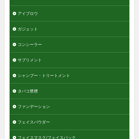
グリースワックス
グロスムーブワックス
ケアセラ
ギャツビーザデザイナー
キーボード
アイブロウ
エンジェルスキン
ガジェット
オールインワンデュアルクリーム
オイデルミン
オルナオーガニック
オルビスミスター
コンシーラー
オーガニック
オーシャントリコ
オージュア
サプリメント
オーセナム
オールインワン
オールインワンローション
キュレル
シャンプー・トリートメント
オールインワン化粧品
オールインワン化粧水
タバコ禁煙
オールインワン美容液
オールドスパイス
カウブランド
カミソリ
カラメル
ファンデーション
カンナビジオール
キャンバ
＆honey
フェイスパウダー
検索
フェイスマスク/フェイスパック