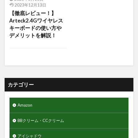
アジャイルコスメティックスプロジェクト
2023年12月13日
アロマシャワー
アヌア
アフターシェーブ
【徹底レビュー！】
Arteck2.4Gワイヤレス
アミノ酸
アミノ酸シャンプー
キーボードの使い方や
アモーレパシフィック
アルティミューン
デメリットを解説！
アロエジェル92％
アロエベラ
エヌドット
エレコム
ゲーミングモニター
クレイパック
ギャランドゥー
クックグリース
クッションファンデーション
クマ隠し
クリニカ
クリフハンガー
クリーム
カテゴリー
クリーンスマイル
クレンジングタオル
ギフトセット
クワトロボタニコ
Amazon
クールグリース
グライコ6%クリーム
グライコクリーム
BBクリーム・CCクリーム
グリッターリキッドアイシャドウ
アイシャドウ