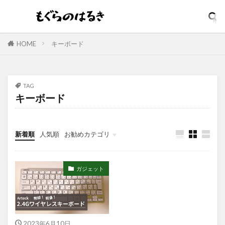
ダメージリペア
ダンディハウス
コスパ最強
コジット
そばかす
ウォータープルーフ
イソップ
イッシ
イニスフリー
イプサ
HOME
キーボード
イヤホン
インテンスリペア
インナードライ
ウィッチズポーチ
ウマ娘
アンビーク
ウルオス
ウーノ
エイト ザ タラソ
TAG
キーボード
エイトザタラソ ユー
エイトフォー
エクスフォリアント
エスカラット
エステサロン
アンプルマスク
新着順
人気順
お勧めカテゴリ
アロマディフューザー
エレガンス
アクネケア美容液
どろあす
どろあわわ
ガジェット
まるでSPA帰りボディソープ
めぐりズム
アイシャドウ
アイリスオーヤマ
アクアリングアンプルマスク
アクニドクター
2023年6月10日