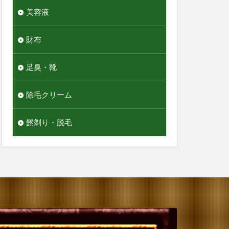
美容液
財布
足臭・靴
除毛クリーム
髭剃り・脱毛